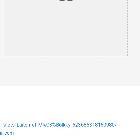
Palets-Laiton-et-M%C3%B6lkky-623685318150980/
il.com