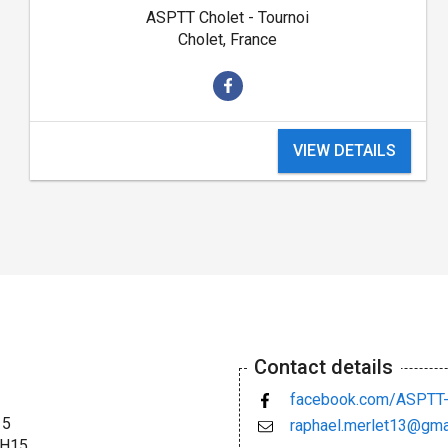
ASPTT Cholet - Tournoi
Cholet, France
VIEW DETAILS
Contact details
facebook.com/ASPTT-
15
raphael.merlet13@gma
9H15