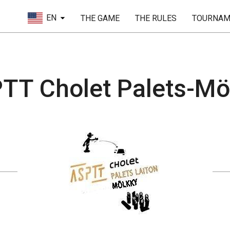
EN
THE GAME
THE RULES
TOURNAM
TT Cholet Palets-Mö