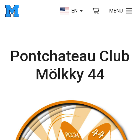
EN
MENU
Pontchateau Club
Mölkky 44