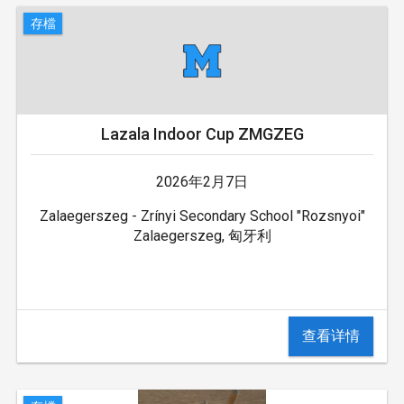
存檔
Lazala Indoor Cup ZMGZEG
2026年2月7日
Zalaegerszeg - Zrínyi Secondary School "Rozsnyoi"
Zalaegerszeg, 匈牙利
查看详情