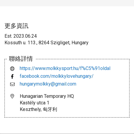
更多資訊
Est. 2023.06.24
Kossuth u. 113., 8264 Szigliget, Hungary
聯絡詳情
https://www.molkkysport.hu/f%C5%91oldal
facebook.com/molkkylovehungary/
hungarymolkky@gmail.com
Hunagarian Temporary HQ
Kastély utca 1
Keszthely, 匈牙利