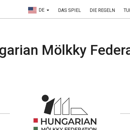
DE
DAS SPIEL
DIE REGELN
TU
garian Mölkky Federa