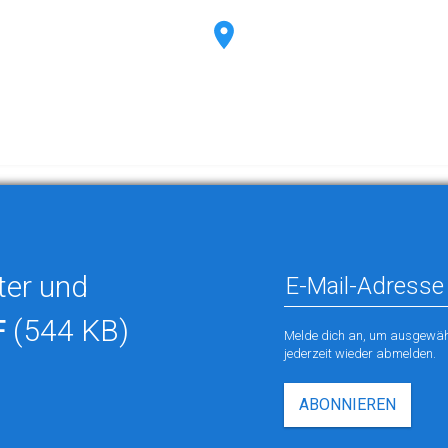
ter und
F
(544 KB)
Melde dich an, um ausgewähl
jederzeit wieder abmelden.
ABONNIEREN