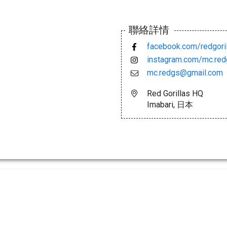
聯絡詳情
facebook.com/redgori
instagram.com/mc.redg
mc.redgs@gmail.com
Red Gorillas HQ
Imabari, 日本