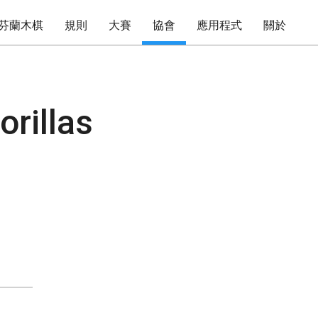
芬蘭木棋
規則
大賽
協會
應用程式
關於
rillas