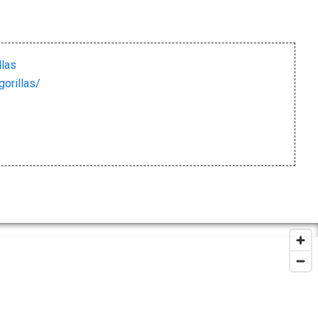
llas
orillas/