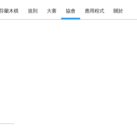
芬蘭木棋
規則
大賽
協會
應用程式
關於