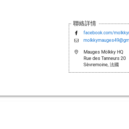
聯絡詳情
facebook.com/molkk
molkkymauges49@gma
Mauges Mölkky HQ
Rue des Tanneurs 20
Sèvremoine, 法國