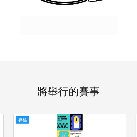
將舉行的賽事
存檔