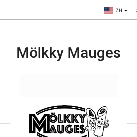
ZH
Mölkky Mauges