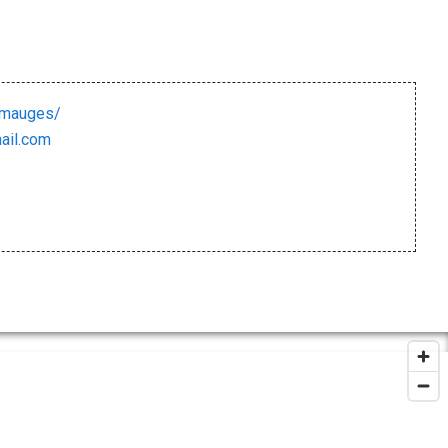
ymauges/
il.com