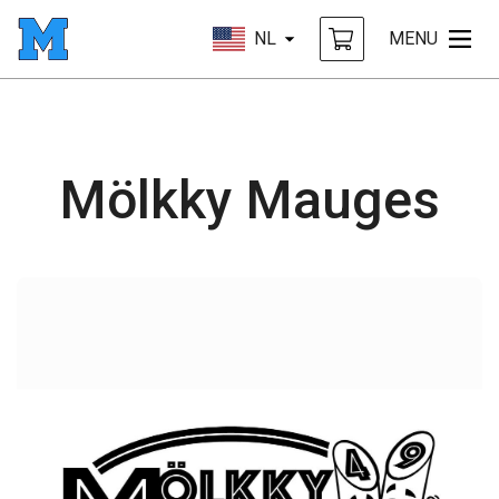
NL
MENU
Mölkky Mauges