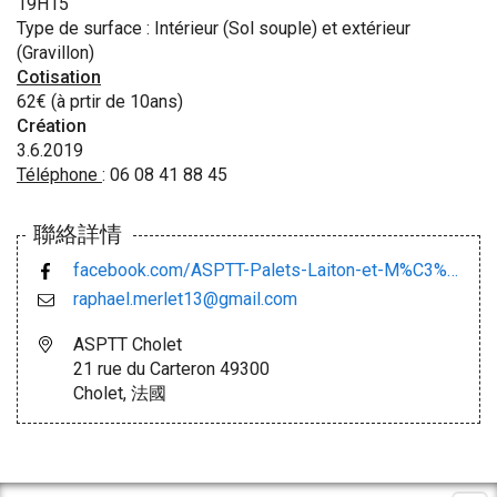
19H15
Type de surface : Intérieur (Sol souple) et extérieur
(Gravillon)
Cotisation
62€ (à prtir de 10ans)
Création
3.6.2019
Téléphone
: 06 08 41 88 45
聯絡詳情
facebook.com/ASPTT-Palets-Laiton-et-M%C3%B6lkky-623685318150980/
raphael.merlet13@gmail.com
ASPTT Cholet
21 rue du Carteron 49300
Cholet, 法國