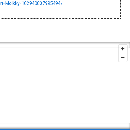
urt-Molkky-102940837995494/