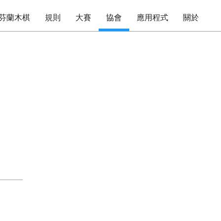
芬蘭木棋
規則
大賽
協會
應用程式
關於