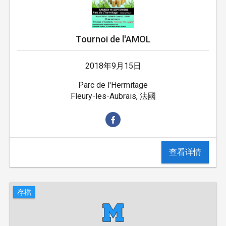
Tournoi de l'AMOL
2018年9月15日
Parc de l'Hermitage
Fleury-les-Aubrais, 法國
查看详情
存檔