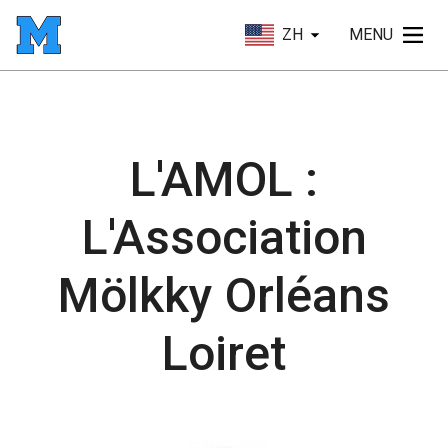
ZH
MENU
L'AMOL :
L'Association
Mölkky Orléans
Loiret