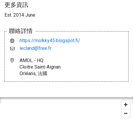
更多資訊
Est. 2014 June
聯絡詳情
https://molkky45.blogspot.fi/
lecland@free.fr
AMOL - HQ
Cloitre Saint-Aignan
Orléans, 法國