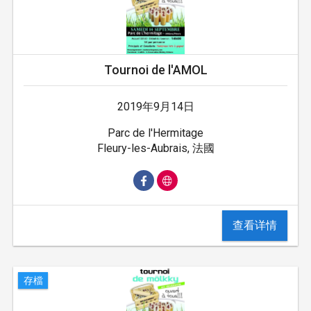
Tournoi de l'AMOL
2019年9月14日
Parc de l'Hermitage
Fleury-les-Aubrais, 法國
查看详情
存檔