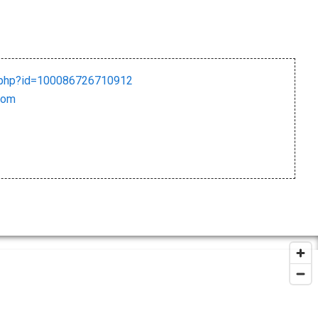
e.php?id=100086726710912
com