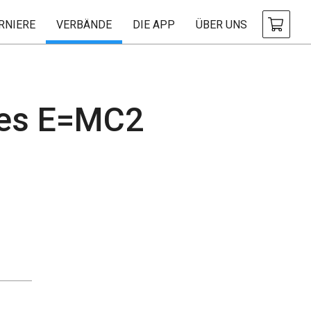
RNIERE
VERBÄNDE
DIE APP
ÜBER UNS
nes E=MC2