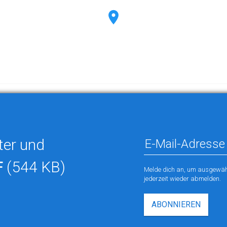
ter und
F
(544 KB)
Melde dich an, um ausgewähl
jederzeit wieder abmelden.
ABONNIEREN