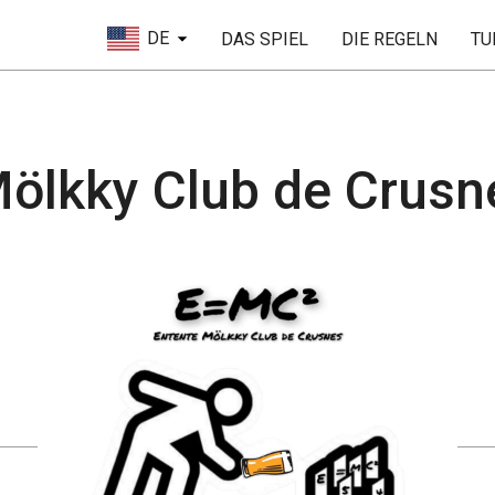
DE
DAS SPIEL
DIE REGELN
TU
Mölkky Club de Crus