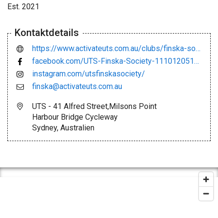
Est. 2021
Kontaktdetails
https://www.activateuts.com.au/clubs/finska-society/?fbclid=IwAR2tW_32mhWWkRW1x6lk_t83mdlhQesfntdyr6MPSkNh0okLq3G8nK4VrDo
facebook.com/UTS-Finska-Society-111012051518206/
instagram.com/utsfinskasociety/
finska@activateuts.com.au
UTS - 41 Alfred Street,Milsons Point
Harbour Bridge Cycleway
Sydney, Australien