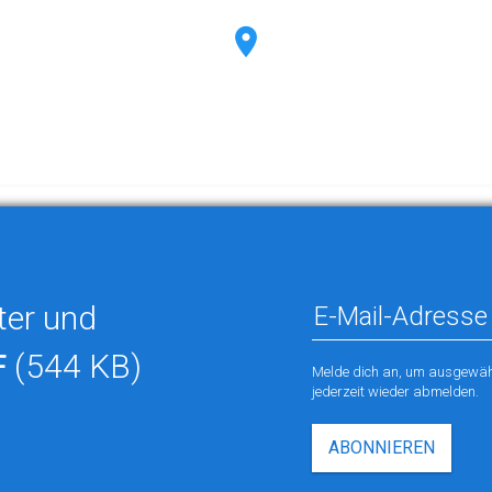
ter und
F
(544 KB)
Melde dich an, um ausgewähl
jederzeit wieder abmelden.
ABONNIEREN