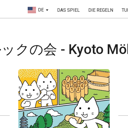
DE
DAS SPIEL
DIE REGELN
TU
の会 - Kyoto Mölk