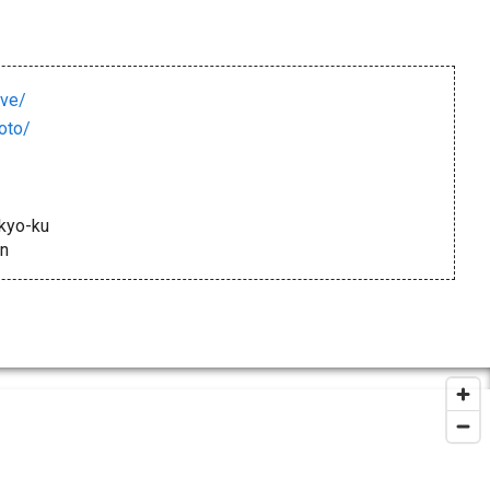
ove/
oto/
kyo-ku
an