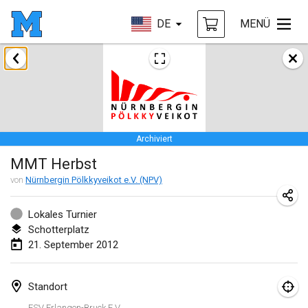
DE
MENÜ
Es sind keine Turniere in der angezeigten Region auf der
Karte...
Archiviert
MMT Herbst
von
Nürnbergin Pölkkyveikot e.V. (NPV)
Lokales Turnier
Schotterplatz
21. September 2012
Standort
FSV Erlangen-Bruck E.V.