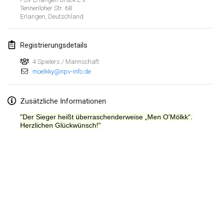
Tennenloher Str. 68
Erlangen
,
Deutschland
Registrierungsdetails
4 Spielers / Mannschaft
moelkky@npv-info.de
Zusätzliche Informationen
"Der Sieger heißt überraschenderweise „Men O'Mölkk“.
Herzlichen Glückwünsch!"
Liste anzeigen
Kuratiert von
Mölkk Your World