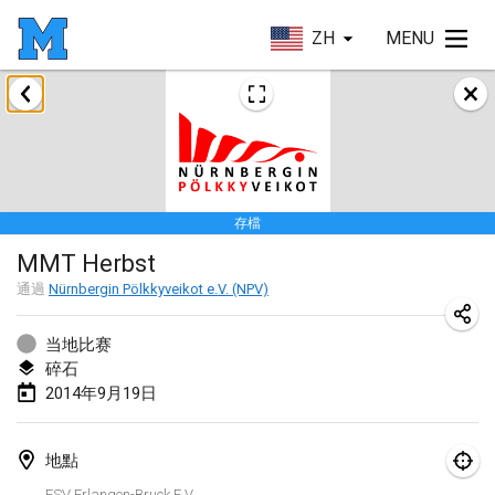
ZH
MENU
2014年1月
Tournoi d'Hiver
2014年1月31日
|
法國
存檔
2014年3月
MMT Herbst
EM Indoor - European Championships
通過
Nürnbergin Pölkkyveikot e.V. (NPV)
2014年3月7日
|
愛沙尼亞
当地比赛
碎石
2014年9月
2014年9月19日
MIM - Masters Individuels de Mölkky
2014年9月20日
|
法國
地點
FSV Erlangen-Bruck E.V.