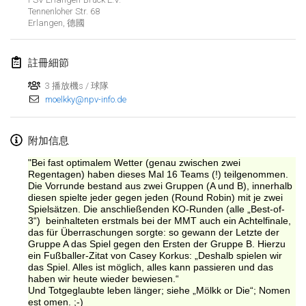
Tennenloher Str. 68
Erlangen
,
德國
註冊細節
3 播放機s / 球隊
moelkky@npv-info.de
附加信息
"Bei fast optimalem Wetter (genau zwischen zwei
Regentagen) haben dieses Mal 16 Teams (!) teilgenommen.
Die Vorrunde bestand aus zwei Gruppen (A und B), innerhalb
diesen spielte jeder gegen jeden (Round Robin) mit je zwei
Spielsätzen. Die anschließenden KO-Runden (alle „Best-of-
3“) beinhalteten erstmals bei der MMT auch ein Achtelfinale,
das für Überraschungen sorgte: so gewann der Letzte der
Gruppe A das Spiel gegen den Ersten der Gruppe B. Hierzu
ein Fußballer-Zitat von Casey Korkus: „Deshalb spielen wir
das Spiel. Alles ist möglich, alles kann passieren und das
显示列表
haben wir heute wieder bewiesen.“
Und Totgeglaubte leben länger; siehe „Mölkk or Die“; Nomen
显示
3
个
est omen. ;-)
由
Mölkk Your World
策划