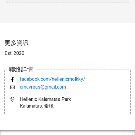
更多資訊
Est. 2020
聯絡詳情
facebook.com/hellenicmolkky/
cmavreas@gmail.com
Hellenic Kalamatas Park
Kalamatas, 希臘