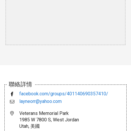
聯絡詳情
facebook.com/groups/401140690357410/
layneorr@yahoo.com
Veterans Memorial Park
1985 W 7800 S, West Jordan
Utah, 美國