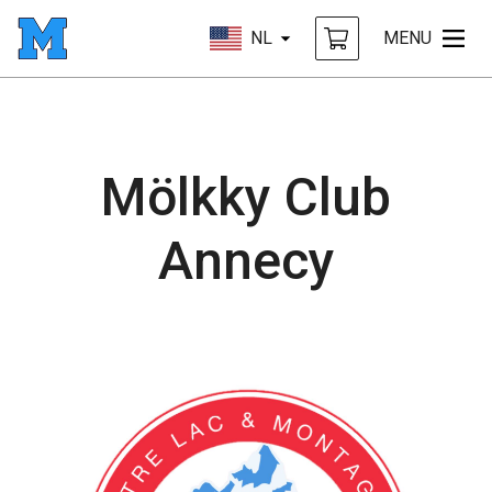
NL
MENU
Mölkky Club
Annecy