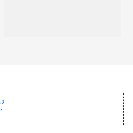
.3
a/