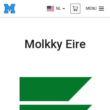
NL
MENU
Molkky Eire