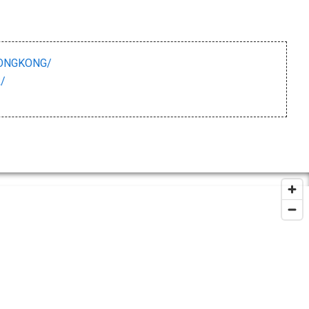
HONGKONG/
k/