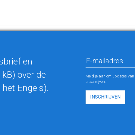
sbrief en
 kB) over de
Meld je aan om updates van M
uitschrijven.
 het Engels).
INSCHRIJVEN