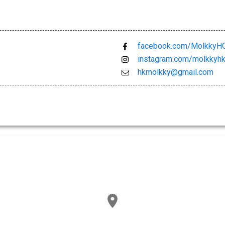
facebook.com/Molkky
instagram.com/molkkyh
hkmolkky@gmail.com