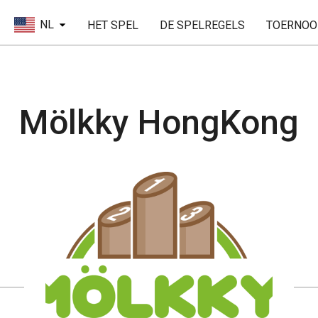
NL
HET SPEL
DE SPELREGELS
TOERNOO
Mölkky HongKong