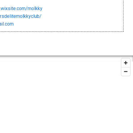
te.wixsite.com/molkky
rsdelitemolkkyclub/
ail.com