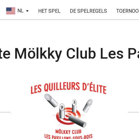
NL
HET SPEL
DE SPELREGELS
TOERNOO
ite Mölkky Club Les 