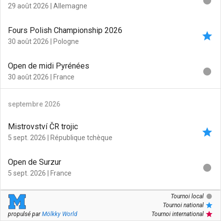
fiber_manual_record
29 août 2026
| Allemagne
Fours Polish Championship 2026
star
30 août 2026
| Pologne
Open de midi Pyrénées
fiber_manual_record
30 août 2026
| France
septembre 2026
Mistrovství ČR trojic
star
5 sept. 2026
| République tchèque
Open de Surzur
fiber_manual_record
5 sept. 2026
| France
fiber_manual_record
Berlin Mölkky Open
Tournoi local
fiber_manual_record
star
Tournoi national
5 sept. 2026
| Allemagne
star
propulsé par
Mölkky World
Tournoi international