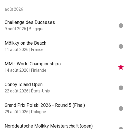
août 2026
Challenge des Ducasses
fiber_manual_record
9 août 2026
| Belgique
Mölkky on the Beach
fiber_manual_record
11 août 2026
| France
MM - World Championships
star
14 août 2026
| Finlande
Coney Island Open
fiber_manual_record
22 août 2026
| États-Unis
Grand Prix Polski 2026 - Round 5 (Final)
fiber_manual_record
29 août 2026
| Pologne
Norddeutsche Mölkky Meisterschaft (open)